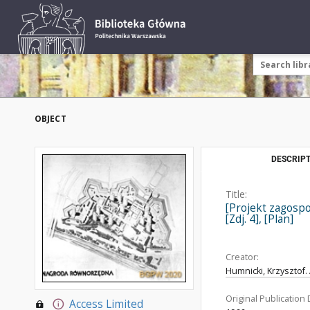
OBJECT
DESCRIPT
Title:
[Projekt zagospo
[Zdj. 4], [Plan]
Creator:
Humnicki, Krzysztof. 
Original Publication 
Access Limited