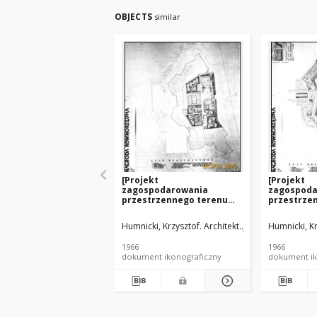
OBJECTS
similar
[Projekt
[Projekt
zagospodarowania
zagospoda
przestrzennego terenu
przestrze
Cytadeli w Warszawie -
Cytadeli w
Konkurs SARP nr 382] :
Konkurs SA
Humnicki, Krzysztof. Architekt
Jaworski, Andrzej 
Humnicki, Kr
[praca nr 17, nagrodzona].
[praca nr 
[Zdj. 2], [Etap realizacyjny]
[Zdj. 3], [
1966
1966
stan doce
dokument ikonograficzny
dokument ik