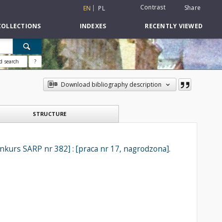
Contrast
Share
EN
PL
COLLECTIONS
INDEXES
RECENTLY VIEWED
d search
?
Download bibliography description
STRUCTURE
kurs SARP nr 382] : [praca nr 17, nagrodzona].