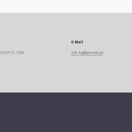
E-Mail
 234-5113, 7400
cyfr.bg@pw.edu.pl