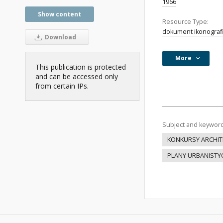
1966
Show content
Resource Type:
dokument ikonograf
Download
More
This publication is protected
and can be accessed only
from certain IPs.
Subject and keywor
KONKURSY ARCHIT
PLANY URBANISTY