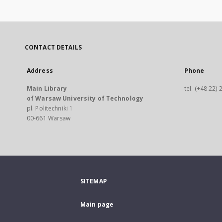
CONTACT DETAILS
Address
Phone
Main Library
tel. (+48 22)
of Warsaw University of Technology
pl. Politechniki 1
00-661 Warsaw
SITEMAP
Main page