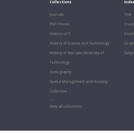
Collections
Inde
Journals
Title
PhD Theses
Creat
History of IT
Contr
History of Science and Technology
Origi
History of Warsaw University of
Subje
Technology
Iconography
Spatial Management and Housing
Collection
...
View all collections