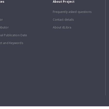
xes
About Project
Frequently asked questions
or
Contact details
ibutor
About dLibra
nal Publication Date
ct and Keywords