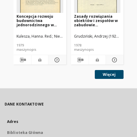
Koncepcja rozwoju
Zasady rozwiązania
Ko
budownictwa
obiektów i zespołów w
bu
jednorodzinnego w
zabudowie
je
latach 1981-1985. Cz. 1
jednorodzinnej
lat
Za
Kulesza, Hanna. Red.
Niewiadomski, S.
Grudziński, Andrzej (1924-2015).
Kul
1979
1978
197
maszynopis
maszynopis
ma
Więcej
DANE KONTAKTOWE
Adres
Biblioteka Główna