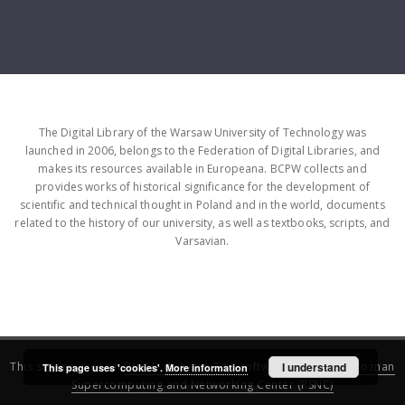
The Digital Library of the Warsaw University of Technology was
launched in 2006, belongs to the Federation of Digital Libraries, and
makes its resources available in Europeana. BCPW collects and
provides works of historical significance for the development of
scientific and technical thought in Poland and in the world, documents
related to the history of our university, as well as textbooks, scripts, and
Varsavian.
This service runs on
DInGO dLibra 6.3.16
software created by
I understand
Poznan
This page uses 'cookies'.
More information
Supercomputing and Networking Center (PSNC)