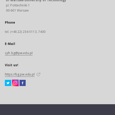
of Warsaw University of Technology
pl. Politechniki 1
00-661 Warsaw
Phone
tel. (+48 22) 234-5113, 7400
E-Mail
cyfr.bg@pw.edu.pl
Visit us!
https://bg.pw.edu.pl