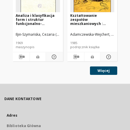
Analiza i klasyfikacja
Kształtowanie
Pr
form i struktur
zespołów
mi
funkcjonalno-
mieszkaniowych :
pr
przestrzennych małych
wybrane współczesne
n/
miast powiatowych
tendencje europejskie
Iljin-Szymańska, Cezaria (1916-2007).
Adamczewska-Wejchert, Hanna
Mig
Sob
1969
1985
194
maszynopis
podręcznik książka
ma
Więcej
DANE KONTAKTOWE
Adres
Biblioteka Główna