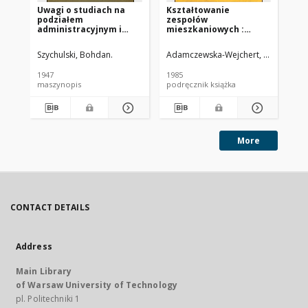
Uwagi o studiach na
Kształtowanie
Ag
podziałem
zespołów
cz
administracyjnym i
mieszkaniowych :
mi
zasięgiem wpływów
wybrane współczesne
małych ośrodków
tendencje europejskie
Szychulski, Bohdan.
Adamczewska-Wejchert, Hanna
Mig
Ilj
1947
1985
197
maszynopis
podręcznik książka
ma
More
CONTACT DETAILS
Address
Main Library
of Warsaw University of Technology
pl. Politechniki 1