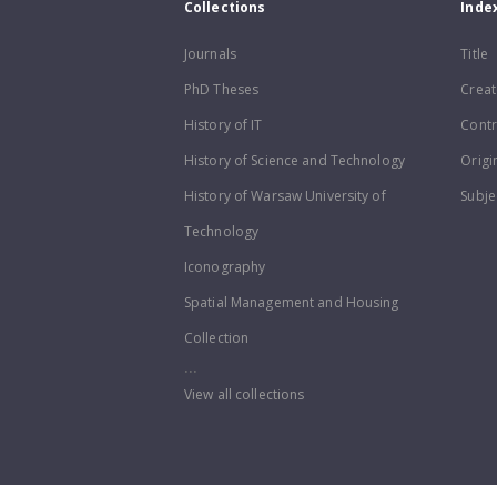
Collections
Inde
Journals
Title
PhD Theses
Creat
History of IT
Contr
History of Science and Technology
Origi
History of Warsaw University of
Subje
Technology
Iconography
Spatial Management and Housing
Collection
...
View all collections