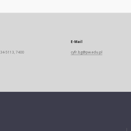
E-Mail
 234-5113, 7400
cyfr.bg@pw.edu.pl