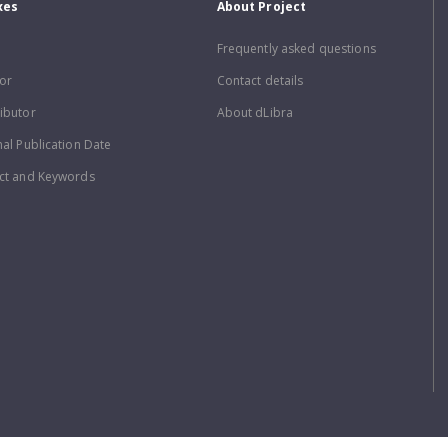
xes
About Project
Frequently asked questions
or
Contact details
ibutor
About dLibra
nal Publication Date
ct and Keywords