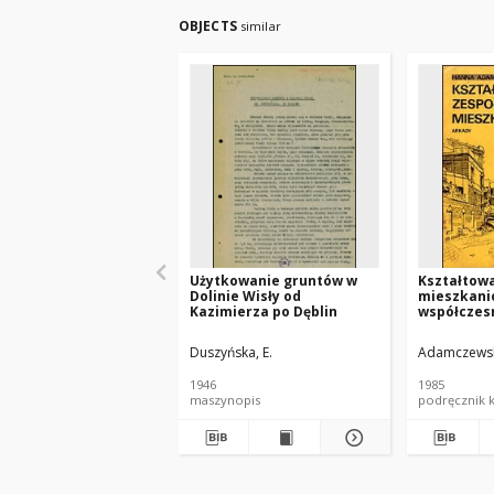
OBJECTS
similar
Użytkowanie gruntów w
Kształtow
Dolinie Wisły od
mieszkani
Kazimierza po Dęblin
współczes
europejsk
Duszyńska, E.
Adamczewsk
1946
1985
maszynopis
po