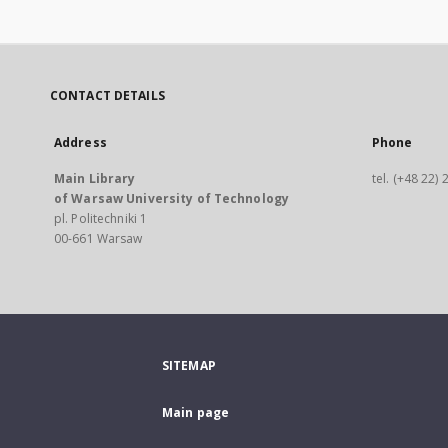
CONTACT DETAILS
Address
Phone
Main Library
tel. (+48 22)
of Warsaw University of Technology
pl. Politechniki 1
00-661 Warsaw
SITEMAP
Main page