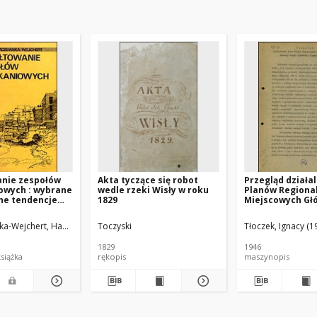
anie zespołów
Akta tyczące się robot
Przegląd działal
owych : wybrane
wedle rzeki Wisły w roku
Planów Regional
ne tendencje
1829
Miejscowych Gł
ie
Urzędu Planowa
Przestrzennego
a-Wejchert, Hanna
Migurska-Otto, Barbara Oprac.
Toczyski
Tłoczek, Ignacy (
1829
1946
dręcznik książka
rękopis
maszynopis