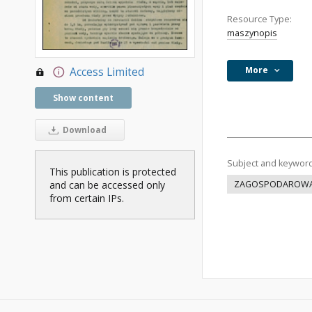
Resource Type:
maszynopis
More
Access Limited
Show content
Download
Subject and keywor
This publication is protected
and can be accessed only
ZAGOSPODAROWAN
from certain IPs.