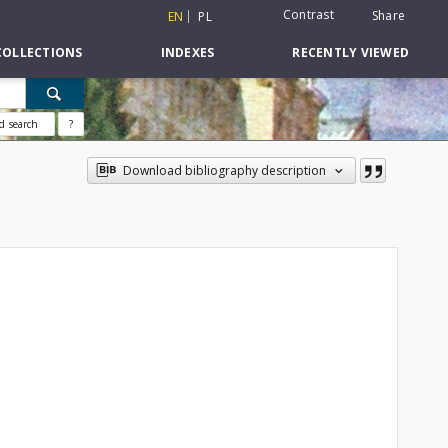
Contrast
Share
EN
PL
COLLECTIONS
INDEXES
RECENTLY VIEWED
d search
?
Download bibliography description