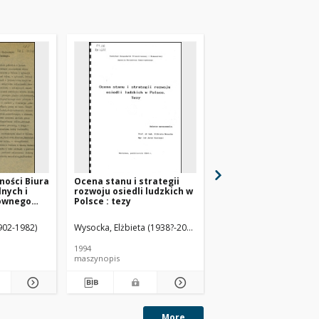
ności Biura
Ocena stanu i strategii
Aktualne problemy i
nych i
rozwoju osiedli ludzkich w
kierunki zmian
ównego
Polsce : tezy
planowania miejsco
nia
1902-1982)
Wysocka, Elżbieta (1938?-2014).
Koziński, Jerzy.
Kachniarz, Tadeusz (191
1994
1993
maszynopis
maszynopis
More