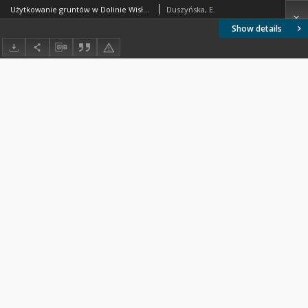
Użytkowanie gruntów w Dolinie Wisły od Kazimierza po Dęblin
Duszyńska, E.
Show details