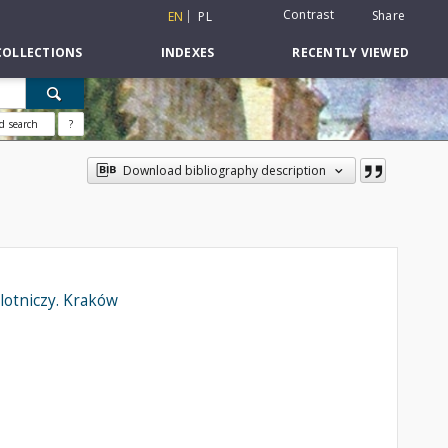
Contrast
Share
EN
PL
COLLECTIONS
INDEXES
RECENTLY VIEWED
d search
?
Download bibliography description
lotniczy. Kraków