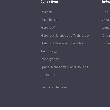
Collections
Inde
Journals
Title
PhD Theses
Creat
History of IT
Contr
History of Science and Technology
Origi
History of Warsaw University of
Subje
Technology
Iconography
Spatial Management and Housing
Collection
...
View all collections