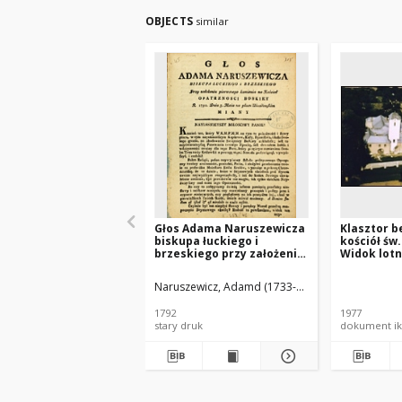
OBJECTS
similar
Głos Adama Naruszewicza
Klasztor b
biskupa łuckiego i
kościół św
brzeskiego przy założeniu
Widok lotn
pierwszego kamienia na
Katarzyna
Kościół Opatrznosci
Naruszewicz, Adamd (1733-1796)
Boskiey r. 1792 dnia 3 maia
na placu Uiazdowskim
1792
1977
miany
stary druk
dokument ik