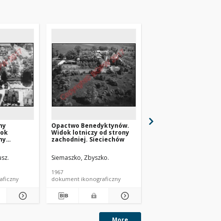
ny
Opactwo Benedyktynów.
Kościół pw. Wniebowz
dok
Widok lotniczy od strony
NMP i klasztor misjo
ny
zachodniej. Sieciechów
z fragmentem zabud
iszów
miasta. Widok lotnic
strony północno-
sz.
Siemaszko, Zbyszko.
Siemaszko, Zbyszko.
wschodniej. Siemiaty
1967
1967
aficzny
dokument ikonograficzny
dokument ikonograficzn
More