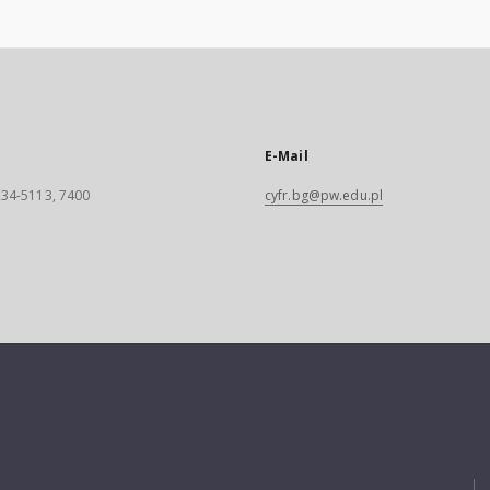
E-Mail
 234-5113, 7400
cyfr.bg@pw.edu.pl