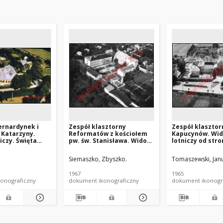
ernardynek i
Zespół klasztorny
Zespół klasztor
. Katarzyny.
Reformatów z kościołem
Kapucynów. Wi
iczy. Święta
pw. św. Stanisława. Widok
lotniczy od stro
lotniczy od strony
północnej. Sędz
południowo-wschodniej.
Małopolski
Siemaszko, Zbyszko.
Tomaszewski, Janu
Solec
1967
1965
onograficzny
dokument ikonograficzny
dokument ikonogr