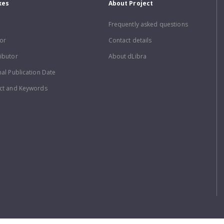
xes
About Project
Frequently asked questions
or
Contact details
ibutor
About dLibra
nal Publication Date
ct and Keywords