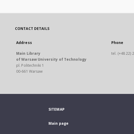
CONTACT DETAILS
Address
Phone
Main Library
tel. (+48 22)
of Warsaw University of Technology
pl. Politechniki 1
00-661 Warsaw
SITEMAP
Main page