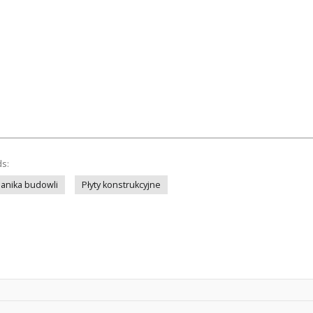
ds:
anika budowli
Płyty konstrukcyjne