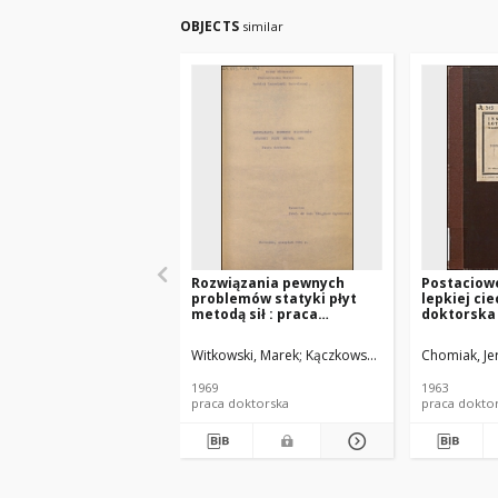
OBJECTS
similar
Rozwiązania pewnych
Postaciowe
problemów statyki płyt
lepkiej cie
metodą sił : praca
doktorska
doktorska
Witkowski, Marek
Kączkowski, Zbigniew (1921-2
Chomiak, Je
1969
1963
praca doktorska
praca dokto