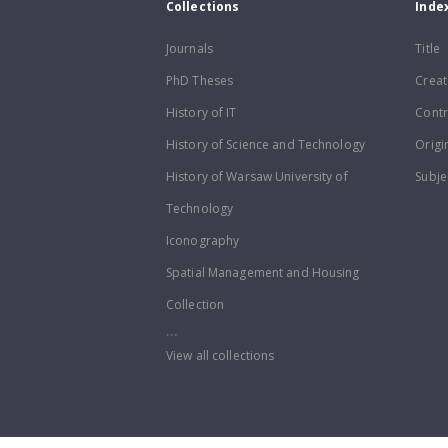
Collections
Inde
Journals
Title
PhD Theses
Creat
History of IT
Contr
History of Science and Technology
Origi
History of Warsaw University of
Subje
Technology
Iconography
Spatial Management and Housing
Collection
...
View all collections