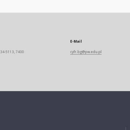
E-Mail
 234-5113, 7400
cyfr.bg@pw.edu.pl