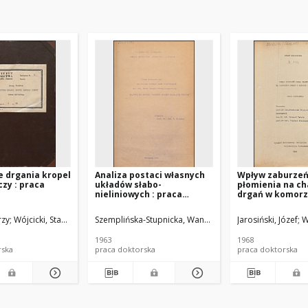
 drgania kropel
Analiza postaci własnych
Wpływ zaburzeń
czy : praca
układów słabo-
płomienia na ch
nieliniowych : praca
drgań w komorz
dysertacyjna
: praca doktors
018). Promotor
rzy
Wójcicki, Stanisław (1922-2009). Promotor
Szemplińska-Stupnicka, Wanda (1932-2014)
Jarosiński, Józef
Fiszdon, 
W
1963
1968
rska
praca doktorska
praca doktorska