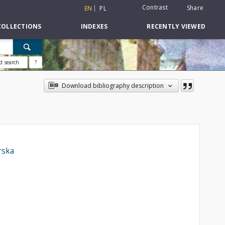
Contrast
Share
EN
PL
COLLECTIONS
INDEXES
RECENTLY VIEWED
d search
?
Download bibliography description
rska