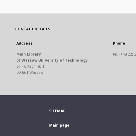
CONTACT DETAILS
Address
Phone
Main Library
tel. (+48 22)
of Warsaw University of Technology
pl. Politechniki 1
00-661 Warsaw
SITEMAP
Main page