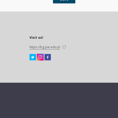
Visit us!
https://bg.pw.edu.pl