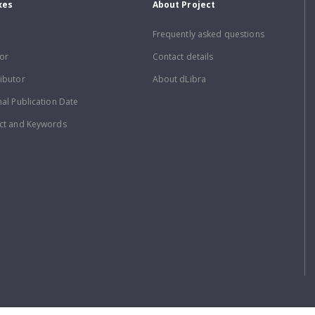
xes
About Project
Frequently asked questions
or
Contact details
ibutor
About dLibra
nal Publication Date
ct and Keywords