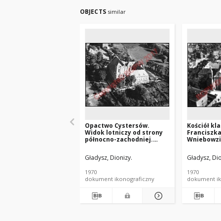
OBJECTS
similar
Opactwo Cystersów.
Kościół kl
Widok lotniczy od strony
Franciszk
północno-zachodniej.
Wniebowzię
Wągrowiec
Antoniego
zabudowy 
Gładysz, Dionizy.
Gładysz, Dio
lotniczy o
zachodniej
1970
1970
dokument ikonograficzny
dokument ik