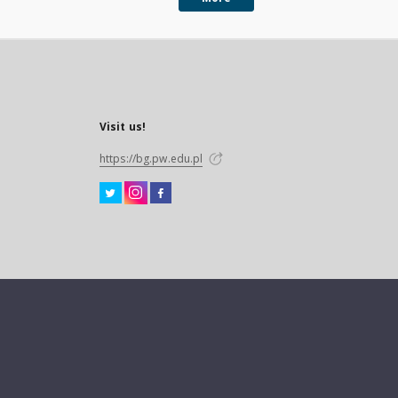
Visit us!
https://bg.pw.edu.pl