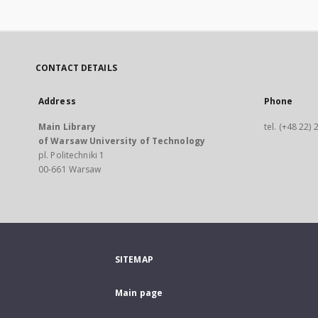
CONTACT DETAILS
Address
Phone
Main Library
tel. (+48 22)
of Warsaw University of Technology
pl. Politechniki 1
00-661 Warsaw
SITEMAP
Main page