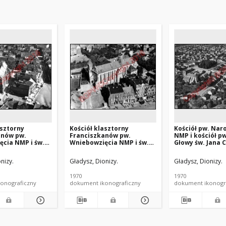
asztorny
Kościół klasztorny
Kościół pw. Nar
anów pw.
Franciszkanów pw.
NMP i kościół pw
cia NMP i św.
Wniebowzięcia NMP i św.
Głowy św. Jana C
 z fragmentem
Antoniego z fragmentem
z fragmentem 
miasta. Widok
zabudowy miasta. Widok
miasta. Widok l
nizy.
Gładysz, Dionizy.
Gładysz, Dionizy.
d strony
lotniczy od strony
strony południ
. Gniezno
południowej. Gniezno
wschodniej. Pyz
1970
1970
onograficzny
dokument ikonograficzny
dokument ikonogr