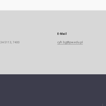
E-Mail
 234-5113, 7400
cyfr.bg@pw.edu.pl