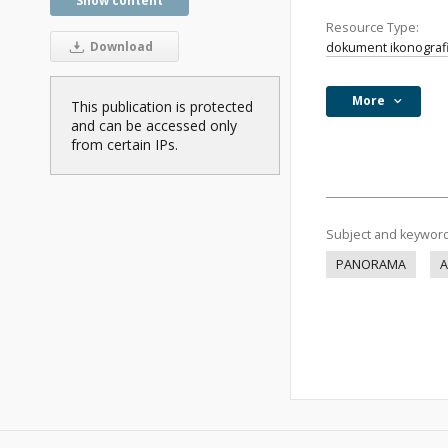
Show content
Resource Type:
Download
dokument ikonograf
More
This publication is protected
and can be accessed only
from certain IPs.
Subject and keywor
PANORAMA
A