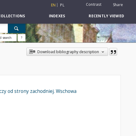
Contrast
Share
EN
PL
COLLECTIONS
INDEXES
RECENTLY VIEWED
d search
?
Download bibliography description
czy od strony zachodniej. Wschowa