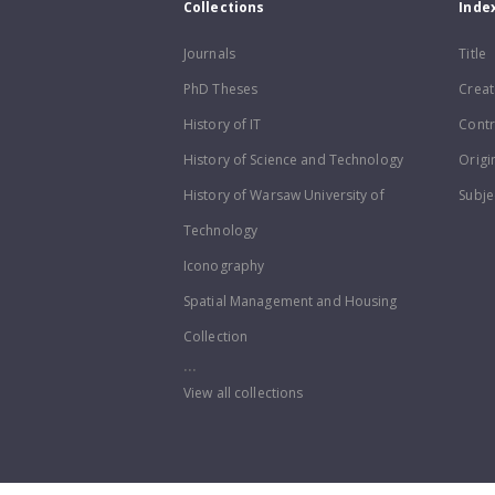
Collections
Inde
Journals
Title
PhD Theses
Creat
History of IT
Contr
History of Science and Technology
Origi
History of Warsaw University of
Subje
Technology
Iconography
Spatial Management and Housing
Collection
...
View all collections