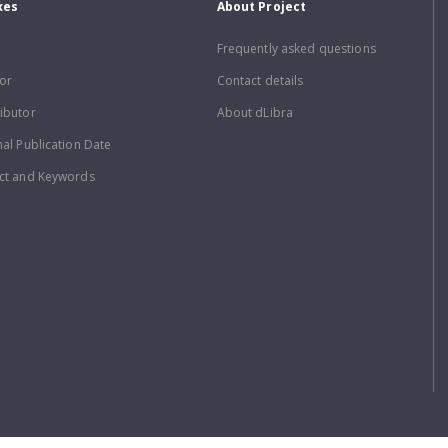
xes
About Project
Frequently asked questions
or
Contact details
ibutor
About dLibra
nal Publication Date
ct and Keywords