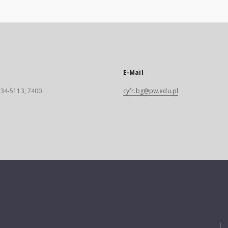
E-Mail
 234-5113, 7400
cyfr.bg@pw.edu.pl