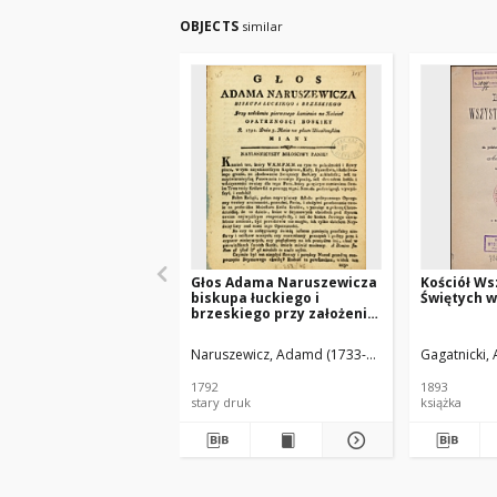
OBJECTS
similar
Głos Adama Naruszewicza
Kościół Ws
biskupa łuckiego i
Świętych 
brzeskiego przy założeniu
pierwszego kamienia na
Kościół Opatrznosci
Naruszewicz, Adamd (1733-1796)
Gagatnicki,
Boskiey r. 1792 dnia 3 maia
na placu Uiazdowskim
1792
1893
miany
stary druk
książka