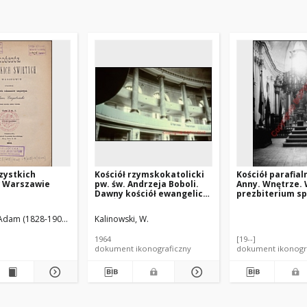
zystkich
Kościół rzymskokatolicki
Kościół parafial
w Warszawie
pw. św. Andrzeja Boboli.
Anny. Wnętrze.
Dawny kościół ewangelicki
prezbiterium sp
pw. Świętej Trójcy.
roku. Sterdyń
Wnętrze z galeriami.
 Adam (1828-1903).
Bańkowski, Stanisław (1864- ). Wyd.
Kalinowski, W.
Rawicz
1964
[19--]
dokument ikonograficzny
dokument ikonogr