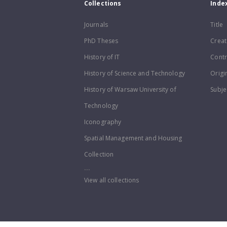
Collections
Inde
Journals
Title
PhD Theses
Creat
History of IT
Contr
History of Science and Technology
Origi
History of Warsaw University of
Subje
Technology
Iconography
Spatial Management and Housing
Collection
...
View all collections