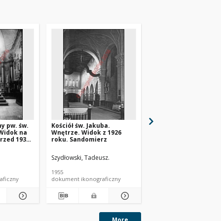
ny pw. św.
Kościół św. Jakuba.
Kościół św. Jacka. Wn
 Widok na
Wnętrze. Widok z 1926
Prezbiterium. Warsz
rzed 1939
roku. Sandomierz
Szydłowski, Tadeusz.
Kopydłowski, Mirosław.
1955
[ca 1950-1970]
aficzny
dokument ikonograficzny
dokument ikonograficzn
More