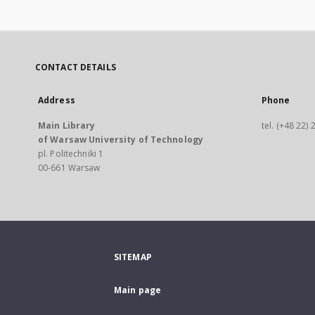
CONTACT DETAILS
Address
Phone
Main Library
tel. (+48 22)
of Warsaw University of Technology
pl. Politechniki 1
00-661 Warsaw
SITEMAP
Main page