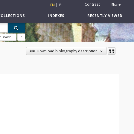
Contrast
Share
EN
PL
COLLECTIONS
INDEXES
RECENTLY VIEWED
d search
?
Download bibliography description