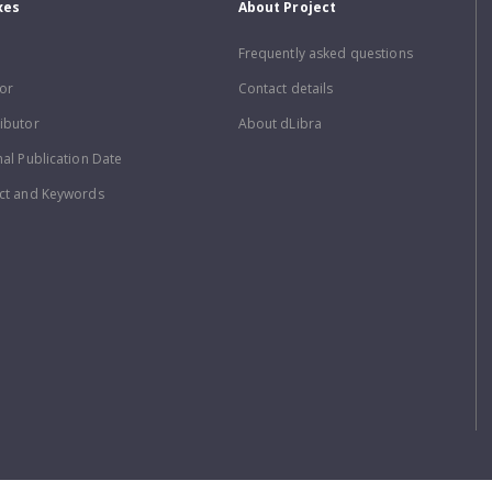
xes
About Project
Frequently asked questions
or
Contact details
ibutor
About dLibra
nal Publication Date
ct and Keywords