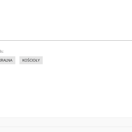
ds:
KRALNA
KOŚCIOŁY