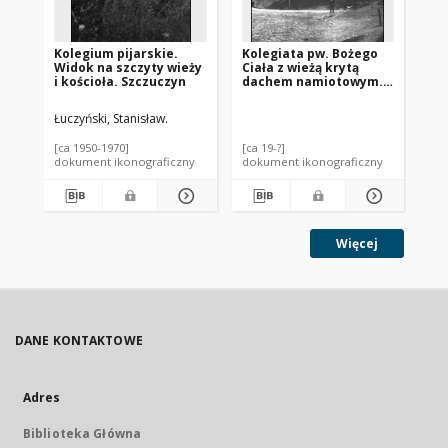
Kolegium pijarskie.
Kolegiata pw. Bożego
Ze
Widok na szczyty wieży
Ciała z wieżą krytą
Cy
i kościoła. Szczuczyn
dachem namiotowym.
koś
Jarosław
st
Wą
Łuczyński, Stanisław.
Sza
[ca 1950-1970]
[ca 19-?]
[ca
dokument ikonograficzny
dokument ikonograficzny
dok
Więcej
DANE KONTAKTOWE
Adres
Biblioteka Główna