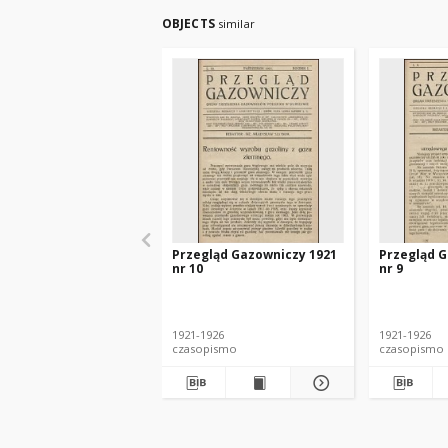
OBJECTS
similar
Przegląd Gazowniczy 1921
Przegląd G
nr 10
nr 9
1921-1926
1921-1926
czasopismo
czasopismo