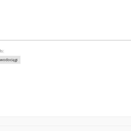
ds:
wodociągi