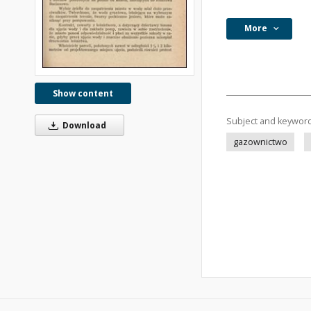
More
Show content
Subject and keywor
Download
gazownictwo