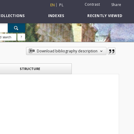
Contrast
Share
EN
PL
COLLECTIONS
INDEXES
RECENTLY VIEWED
d search
?
Download bibliography description
STRUCTURE