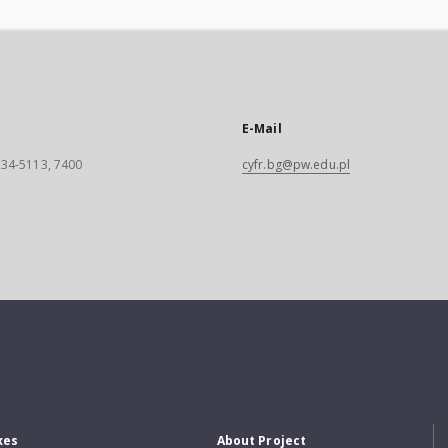
E-Mail
 234-5113, 7400
cyfr.bg@pw.edu.pl
xes
About Project