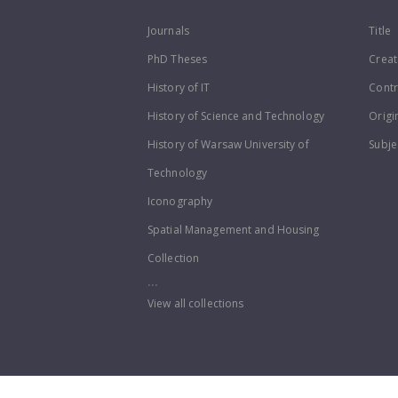
Journals
Title
PhD Theses
Creat
History of IT
Contr
History of Science and Technology
Origi
History of Warsaw University of
Subje
Technology
Iconography
Spatial Management and Housing
Collection
...
View all collections