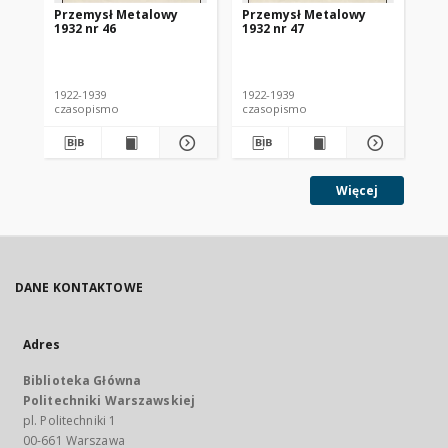
Przemysł Metalowy
Przemysł Metalowy
Pr
1932 nr 46
1932 nr 47
193
1922-1939
1922-1939
192
czasopismo
czasopismo
cz
Więcej
DANE KONTAKTOWE
Adres
Biblioteka Główna
Politechniki Warszawskiej
pl. Politechniki 1
00-661 Warszawa