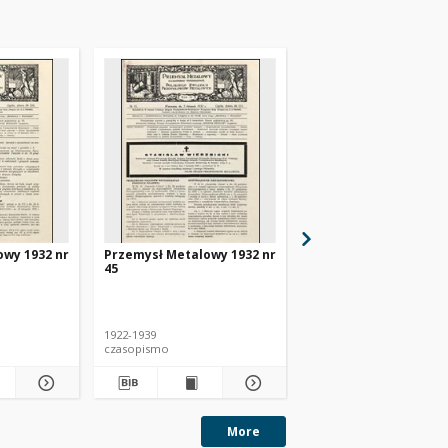
owy 1932 nr
Przemysł Metalowy 1932 nr
Przemysł Metalowy 1
45
48
1922-1939
1922-1939
czasopismo
czasopismo
More