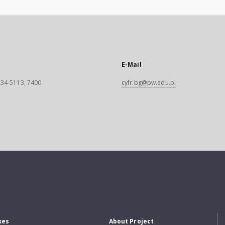
E-Mail
 234-5113, 7400
cyfr.bg@pw.edu.pl
xes
About Project