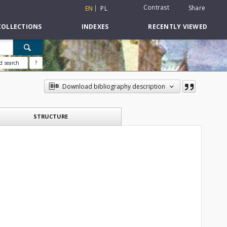
Contrast
Share
EN
PL
COLLECTIONS
INDEXES
RECENTLY VIEWED
d search
?
Download bibliography description
STRUCTURE