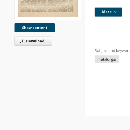
More
Show content
Download
Subject and keywor
metalurgia