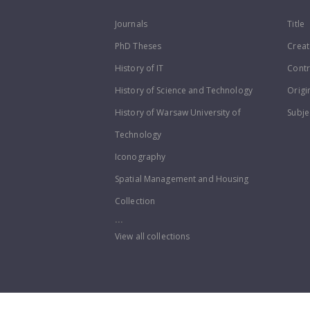
Journals
Title
PhD Theses
Creat
History of IT
Contr
History of Science and Technology
Origi
History of Warsaw University of
Subje
Technology
Iconography
Spatial Management and Housing
Collection
...
View all collections