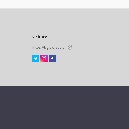
Visit us!
https://bg.pw.edu.pl