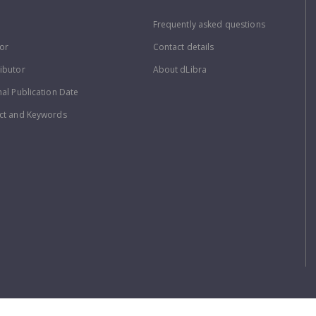
Frequently asked questions
or
Contact details
ibutor
About dLibra
nal Publication Date
ct and Keywords