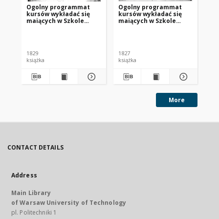
Ogolny programmat
Ogolny programmat
Og
kursów wykładać się
kursów wykładać się
ku
maiących w Szkole
maiących w Szkole
ma
Przygotowawczey do
Przygotowawczey do
Pr
Instytutu
Instytutu
In
Politechnicznego w
Politechnicznego w
Po
roku szkolnym 1829/30
roku szkolnym 1827/28
ro
1829
1827
182
książka
książka
ksi
More
CONTACT DETAILS
Address
Main Library
of Warsaw University of Technology
pl. Politechniki 1