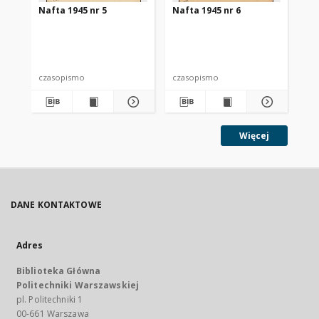
Nafta 1945 nr 5
Nafta 1945 nr 6
Na
czasopismo
czasopismo
cz
Więcej
DANE KONTAKTOWE
Adres
Biblioteka Główna
Politechniki Warszawskiej
pl. Politechniki 1
00-661 Warszawa