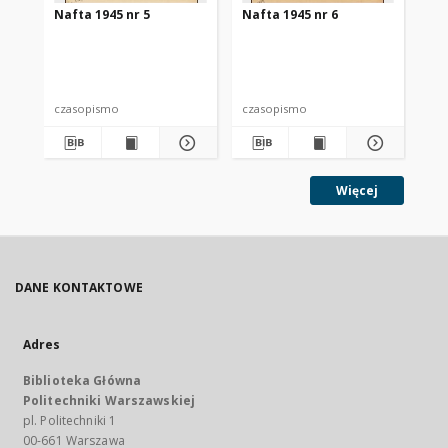
Nafta 1945 nr 5
Nafta 1945 nr 6
Na
czasopismo
czasopismo
cz
Więcej
DANE KONTAKTOWE
Adres
Biblioteka Główna
Politechniki Warszawskiej
pl. Politechniki 1
00-661 Warszawa