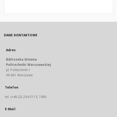
DANE KONTAKTOWE
Adres
Biblioteka Główna
Politechniki Warszawskiej
pl. Politechniki 1
00-661 Warszawa
Telefon
tel. (+48 22) 234-5113, 7400
E-Mail