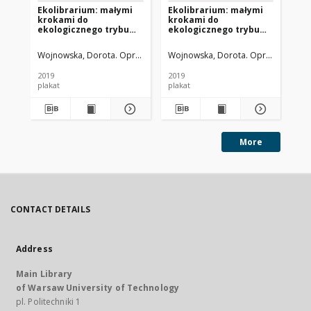
Ekolibrarium: małymi
Ekolibrarium: małymi
Ek
krokami do
krokami do
kr
ekologicznego trybu
ekologicznego trybu
ek
życia. Plakat 3
życia. Plakat 4
ży
Wojnowska, Dorota. Oprac. meryt. i graf.
Wojnowska, Dorota. Oprac. meryt. i 
Woj
2019
2019
201
plakat
plakat
pla
More
CONTACT DETAILS
Address
Main Library
of Warsaw University of Technology
pl. Politechniki 1