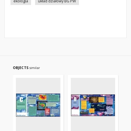
ekologia
układ działowy BG PW
OBJECTS
similar