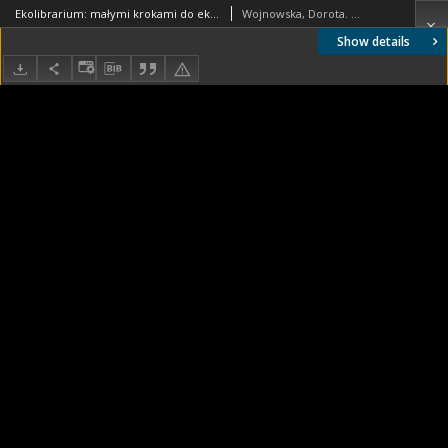
Ekolibrarium: małymi krokami do ekologicznego trybu życia. Plakat 2
Wojnowska, Dorota. Oprac. meryt. i graf.
Show details