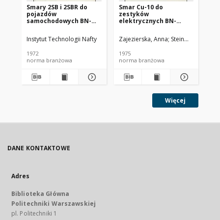
Smary 2SB i 2SBR do
Smar Cu-10 do
Ol
pojazdów
zestyków
SC
samochodowych BN-
elektrycznych BN-
72/0536-14
74/0536-25
Instytut Technologii Nafty
Zajezierska, Anna
Steinmec, Francis
Lud
1972
1975
197
norma branżowa
norma branżowa
no
Więcej
DANE KONTAKTOWE
Adres
Biblioteka Główna
Politechniki Warszawskiej
pl. Politechniki 1