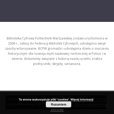
Biblioteka Cyfrowa Politechniki Warszawskiej została uruchomiona w
2006 r., należy do Federacji Bibliotek Cyfrowych, udostępnia swoje
zasoby w Europeanie. BCPW gromadzi i udostępnia dzieła o znaczeniu
historycznym dla rozwoju myśli naukowej i technicznej w Polsce i w
świecie, dokumenty związane z historią naszej uczelni, a także
podręczniki, skrypty, varsaviana.
Ten serwis działa dzięki oprogramowaniu
DInGO dLibra 6.3.16
Ta strona wykorzystuje pliki 'cookies'.
Więcej informacji
opracowanemu przez
Poznańskie Centrum Superkomputerowo-
Rozumiem
Sieciowe