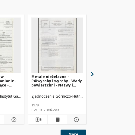
iw
Metale nieżelazne -
Badanie odporności o
anianie -
Półwyroby i wyroby - Wady
na utlenianie metodą
ące -
powierzchni - Nazwy i
BN-65/0535-15
dania BN-
określenia BN-78/0800-04
sz 02
logii Nafty
Instytut Gazownictwa
Zjednoczenie Górniczo-Hutnicze Metali Nieżelaznych METAL
Instytut Technologii Naf
1979
1965
norma branżowa
norma branżowa
More