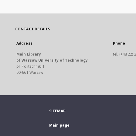
CONTACT DETAILS
Address
Phone
Main Library
tel. (+48 22)
of Warsaw University of Technology
pl. Politechniki 1
00-661 Warsaw
SITEMAP
Main page