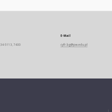
E-Mail
 234-5113, 7400
cyfr.bg@pw.edu.pl