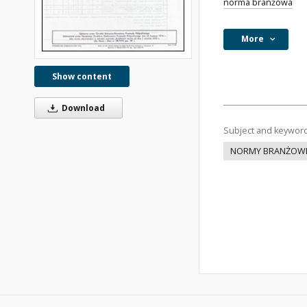
norma branżowa
More
Show content
Download
Subject and keywor
NORMY BRANŻOW