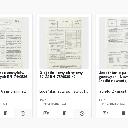
0 do zestyków
Olej silnikowy okrętowy
Uzdatnianie pal
ych BN-74/0536-
SC-22 BN-75/0535-42
gazowych - Naw
Środki nawaniaj
Wymagania i ba
74/0547-01 Arku
, Anna
Steinmec, Franciszek
Ludeńska, Jadwiga
Michalak, Jacek
Instytut Technologii Nafty
Gibińska, Wiesława
Jagiełło, Zygmunt
Instytut Techno
1975
1975
żowa
norma branżowa
norma branżowa