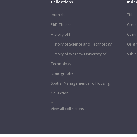
Collections
Inde
Journals
Title
PhD Theses
Creat
History of IT
Contr
History of Science and Technology
Origi
History of Warsaw University of
Subje
Technology
Iconography
Spatial Management and Housing
Collection
...
View all collections