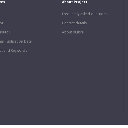
xes
About Project
Frequently asked questions
or
Contact details
ibutor
About dLibra
nal Publication Date
ct and Keywords