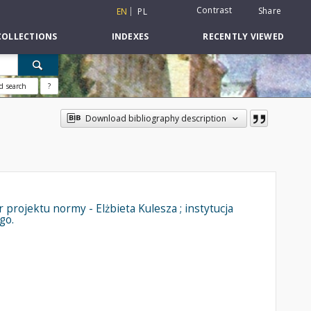
Contrast
Share
EN
PL
COLLECTIONS
INDEXES
RECENTLY VIEWED
d search
?
Download bibliography description
projektu normy - Elżbieta Kulesza ; instytucja
go.