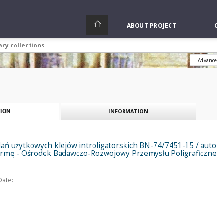
ABOUT PROJECT
Advance
INFORMATION
ION
ń użytkowych klejów introligatorskich BN-74/7451-15 / autor 
rmę - Ośrodek Badawczo-Rozwojowy Przemysłu Poligraficzne
Date: