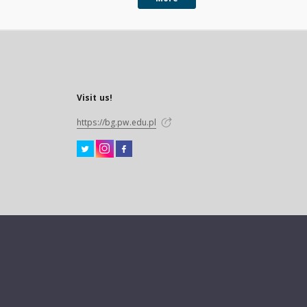
Visit us!
https://bg.pw.edu.pl