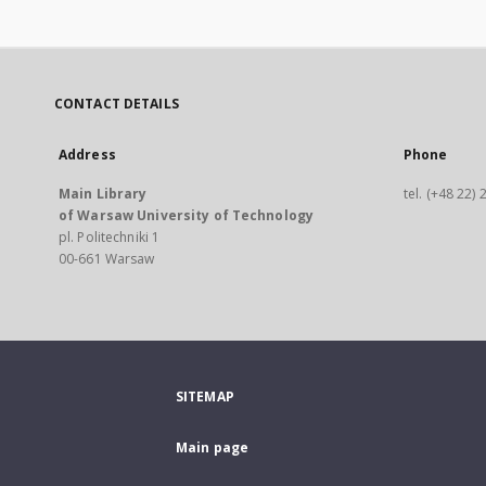
CONTACT DETAILS
Address
Phone
Main Library
tel. (+48 22)
of Warsaw University of Technology
pl. Politechniki 1
00-661 Warsaw
SITEMAP
Main page