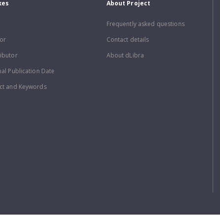
xes
About Project
Frequently asked questions
or
Contact details
ibutor
About dLibra
nal Publication Date
ct and Keywords