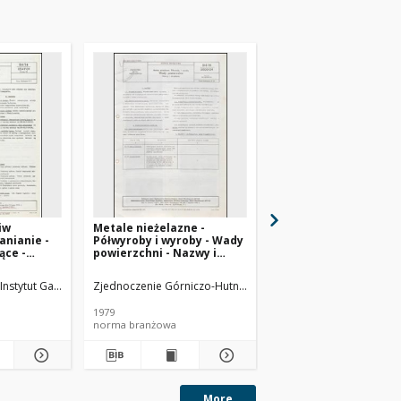
iw
Metale nieżelazne -
Badanie odporności o
anianie -
Półwyroby i wyroby - Wady
na utlenianie metodą
ące -
powierzchni - Nazwy i
BN-65/0535-15
dania BN-
określenia BN-78/0800-04
sz 02
logii Nafty
Instytut Gazownictwa
Zjednoczenie Górniczo-Hutnicze Metali Nieżelaznych METAL
Instytut Technologii Naf
1979
1965
norma branżowa
norma branżowa
More