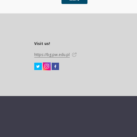
Visit us!
https://bg.pw.edu.pl