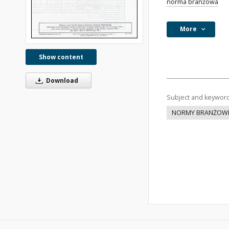
norma branżowa
More
Show content
Download
Subject and keywor
NORMY BRANŻOW