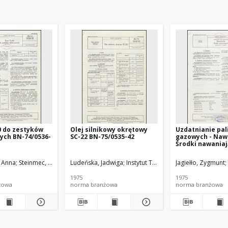
0 do zestyków
Olej silnikowy okrętowy
Uzdatnianie pal
ych BN-74/0536-
SC-22 BN-75/0535-42
gazowych - Naw
Środki nawaniaj
Wymagania i ba
74/0547-01 Arku
, Anna
Steinmec, Franciszek
Ludeńska, Jadwiga
Michalak, Jacek
Instytut Technologii Nafty
Gibińska, Wiesława
Jagiełło, Zygmunt
Instytut Techno
1975
1975
żowa
norma branżowa
norma branżowa