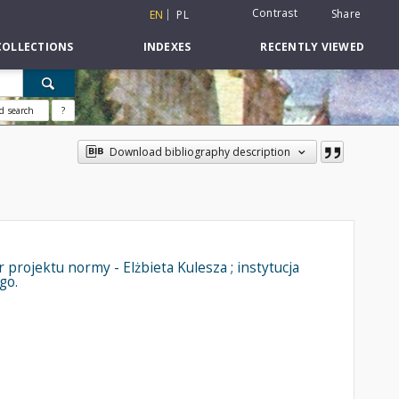
Contrast
Share
EN
PL
COLLECTIONS
INDEXES
RECENTLY VIEWED
d search
?
Download bibliography description
projektu normy - Elżbieta Kulesza ; instytucja
go.