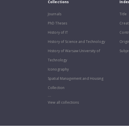
Collections
Inde
Journals
Title
PhD Theses
Creat
History of IT
Contr
History of Science and Technology
Origi
History of Warsaw University of
Subje
Technology
Iconography
Spatial Management and Housing
Collection
...
View all collections