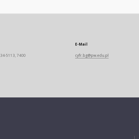
E-Mail
 234-5113, 7400
cyfr.bg@pw.edu.pl