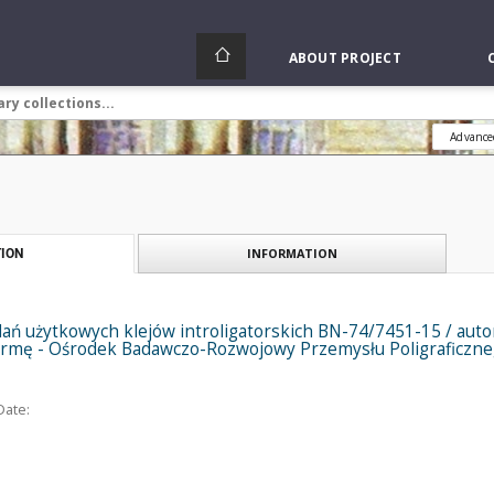
ABOUT PROJECT
Advance
INFORMATION
ION
ń użytkowych klejów introligatorskich BN-74/7451-15 / autor 
rmę - Ośrodek Badawczo-Rozwojowy Przemysłu Poligraficzne
Date: