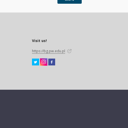
Visit us!
https://bg.pw.edu.pl