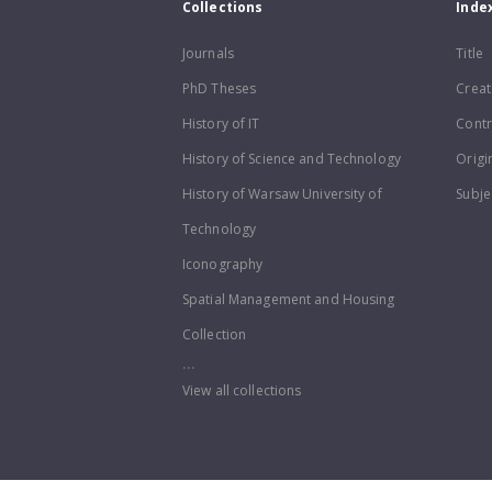
Collections
Inde
Journals
Title
PhD Theses
Creat
History of IT
Contr
History of Science and Technology
Origi
History of Warsaw University of
Subje
Technology
Iconography
Spatial Management and Housing
Collection
...
View all collections