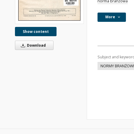
norma branżowa
More
Show content
Download
Subject and keywor
NORMY BRANŻOW