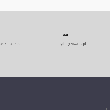
E-Mail
 234-5113, 7400
cyfr.bg@pw.edu.pl