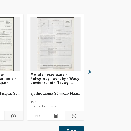
iw
Metale nieżelazne -
Badanie odporności o
anianie -
Półwyroby i wyroby - Wady
na utlenianie metodą
ące -
powierzchni - Nazwy i
BN-65/0535-15
dania BN-
określenia BN-78/0800-04
sz 02
logii Nafty
Instytut Gazownictwa
Zjednoczenie Górniczo-Hutnicze Metali Nieżelaznych METAL
Instytut Technologii Naf
1979
1965
norma branżowa
norma branżowa
More