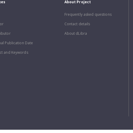
xes
About Project
Frequently asked questions
or
Contact details
ibutor
About dLibra
nal Publication Date
ct and Keywords