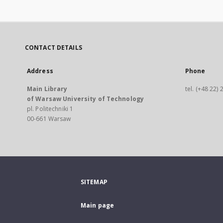
CONTACT DETAILS
Address
Phone
Main Library
tel. (+48 22)
of Warsaw University of Technology
pl. Politechniki 1
00-661 Warsaw
SITEMAP
Main page