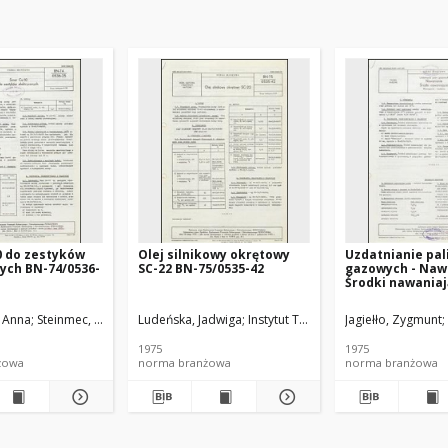
0 do zestyków
Olej silnikowy okrętowy
Uzdatnianie pal
ych BN-74/0536-
SC-22 BN-75/0535-42
gazowych - Naw
Środki nawaniaj
Wymagania i ba
74/0547-01 Arku
, Anna
Steinmec, Franciszek
Ludeńska, Jadwiga
Michalak, Jacek
Instytut Technologii Nafty
Gibińska, Wiesława
Jagiełło, Zygmunt
Instytut Techno
1975
1975
żowa
norma branżowa
norma branżowa