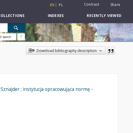
Contrast
Share
EN
PL
COLLECTIONS
INDEXES
RECENTLY VIEWED
d search
?
Download bibliography description
Sznajder ; instytucja opracowująca normę -