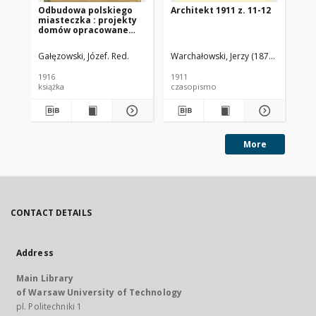
Odbudowa polskiego
Architekt 1911 z. 11-12
Arc
miasteczka : projekty
domów opracowane
przez grono
architektów polskich
Gałęzowski, Józef. Red.
Warchałowski, Jerzy (1874-1939). Red
War
1916
1911
191
książka
czasopismo
cz
More
CONTACT DETAILS
Address
Main Library
of Warsaw University of Technology
pl. Politechniki 1