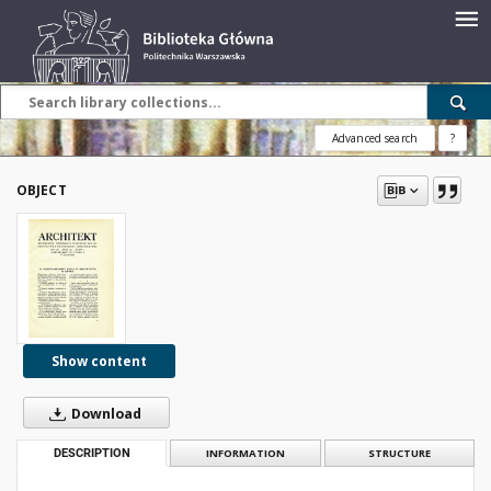
Advanced search
?
OBJECT
Show content
Download
DESCRIPTION
INFORMATION
STRUCTURE