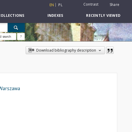
Contrast
Share
EN
PL
COLLECTIONS
INDEXES
RECENTLY VIEWED
d search
?
Download bibliography description
 Warszawa