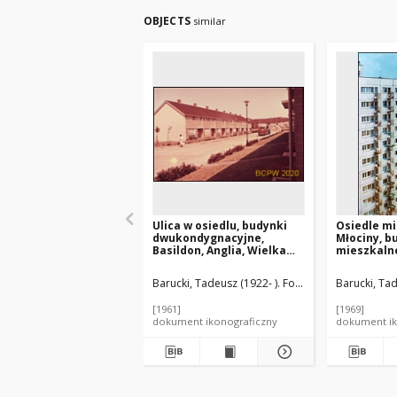
OBJECTS
similar
Ulica w osiedlu, budynki
Osiedle m
dwukondygnacyjne,
Młociny, b
Basildon, Anglia, Wielka
mieszkaln
Brytania
Warszawa
Barucki, Tadeusz (1922- ). Fotograf
Barucki, Tad
[1961]
[1969]
dokument ikonograficzny
dokument ik