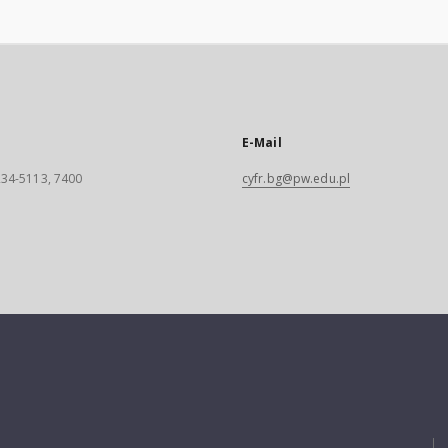
E-Mail
 234-5113, 7400
cyfr.bg@pw.edu.pl