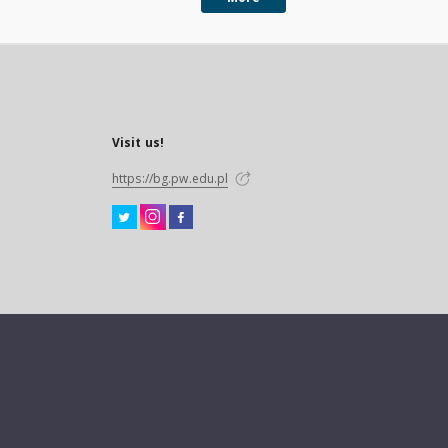
Visit us!
https://bg.pw.edu.pl