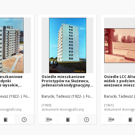
ieszkaniowe
Osiedle mieszkaniowe
Osiedle LCC Alto
udynki
Prototypów na Służewcu,
widok z podcien
e wysokie,
jedenastokondygnacyjny
wieżowce miesz
budynek mieszkalny,
park, Londyn, W
Warszawa
Brytania
eusz (1922- ). Fotograf
Barucki, Tadeusz (1922- ). Fotograf
Barucki, Tadeusz (
[1969]
[1961]
onograficzny
dokument ikonograficzny
dokument ikonogr