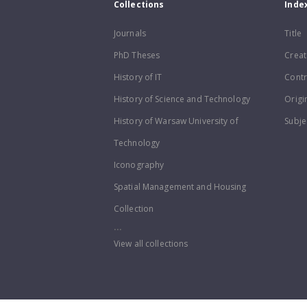
Collections
Inde
Journals
Title
PhD Theses
Creat
History of IT
Contr
History of Science and Technology
Origi
History of Warsaw University of
Subje
Technology
Iconography
Spatial Management and Housing
Collection
...
View all collections