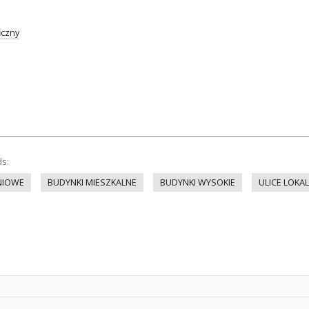
iczny
ds:
NIOWE
BUDYNKI MIESZKALNE
BUDYNKI WYSOKIE
ULICE LOKA