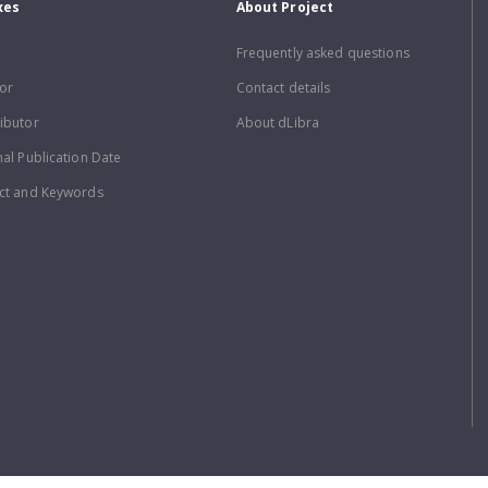
xes
About Project
Frequently asked questions
or
Contact details
ibutor
About dLibra
nal Publication Date
ct and Keywords