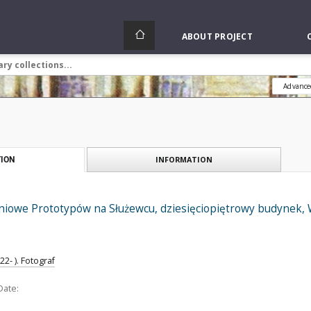
ABOUT PROJECT
Advance
INFORMATION
ION
niowe Prototypów na Służewcu, dziesięciopiętrowy budynek,
2- ). Fotograf
Date: