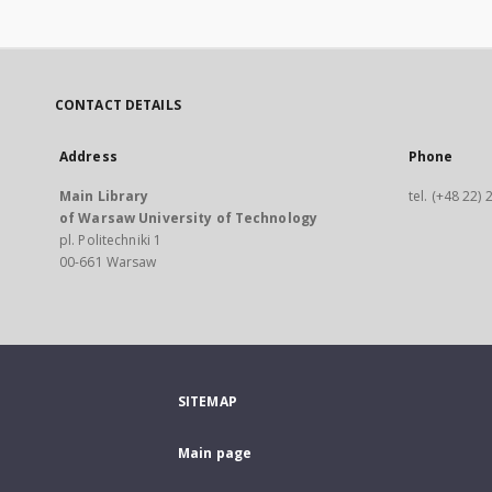
CONTACT DETAILS
Address
Phone
Main Library
tel. (+48 22)
of Warsaw University of Technology
pl. Politechniki 1
00-661 Warsaw
SITEMAP
Main page