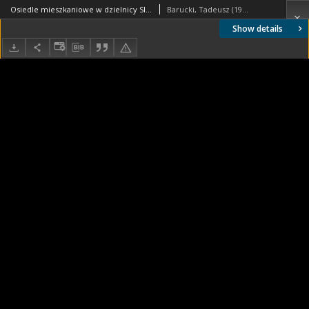
Osiedle mieszkaniowe w dzielnicy Slotervaart w zachodniej części miasta, widok z podcieni budynku na pięciokondygnacyjne budynki mieszkalne usytuowane nad brzegiem kanału płynącego na terenie osiedla, Amsterdam, Niderlandy
Barucki, Tadeusz (1922- ). Fotograf
Show details