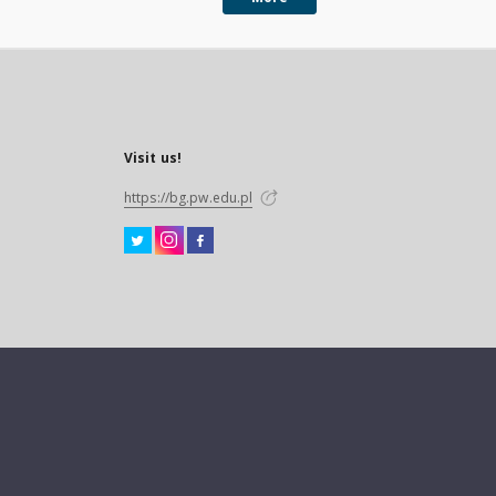
Visit us!
https://bg.pw.edu.pl