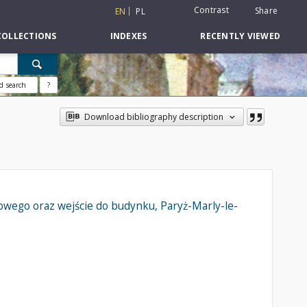
Contrast
Share
EN
PL
COLLECTIONS
INDEXES
RECENTLY VIEWED
d search
?
Download bibliography description
owego oraz wejście do budynku, Paryż-Marly-le-