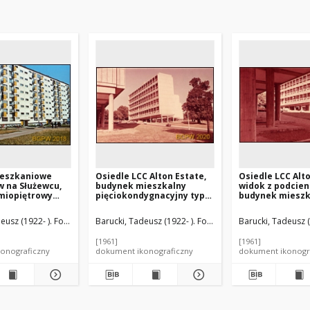
ieszkaniowe
Osiedle LCC Alton Estate,
Osiedle LCC Alto
 na Służewcu,
budynek mieszkalny
widok z podcien
dmiopiętrowy
pięciokondygnacyjny typu
budynek mieszk
ieszkalny,
"maisonettes", widok od
pięciokondygna
strony uliczki osiedlowej,
"maisonettes", 
eusz (1922- ). Fotograf
Barucki, Tadeusz (1922- ). Fotograf
Barucki, Tadeusz (
Londyn, Wielka Brytania
Wielka Brytania
[1961]
[1961]
onograficzny
dokument ikonograficzny
dokument ikonogr