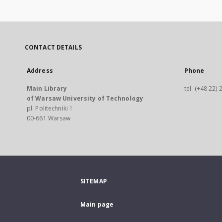
CONTACT DETAILS
Address
Phone
Main Library
tel. (+48 22)
of Warsaw University of Technology
pl. Politechniki 1
00-661 Warsaw
SITEMAP
Main page