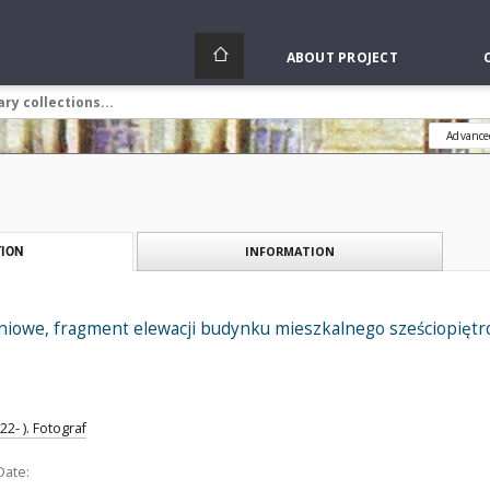
ABOUT PROJECT
Advance
INFORMATION
ION
niowe, fragment elewacji budynku mieszkalnego sześciopiętr
2- ). Fotograf
Date: