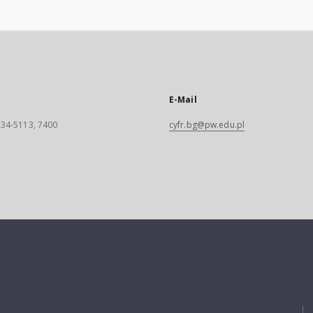
E-Mail
 234-5113, 7400
cyfr.bg@pw.edu.pl