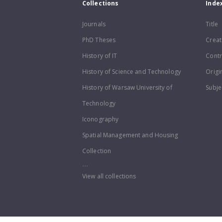
Collections
Inde
Journals
Title
PhD Theses
Creat
History of IT
Contr
History of Science and Technology
Origi
History of Warsaw University of
Subje
Technology
Iconography
Spatial Management and Housing
Collection
...
View all collections