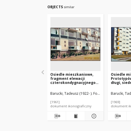
OBJECTS
similar
Osiedle mieszkaniowe,
Osiedle m
fragment elewacji
Prototypów
czterokondygnacyjnego
długi, sie
budynku mieszkalnego,
budynek m
Hilversum, Niderlandy
Warszawa
Barucki, Tadeusz (1922- ). Fotograf
Barucki, Tad
[1961]
[1969]
dokument ikonograficzny
dokument ik