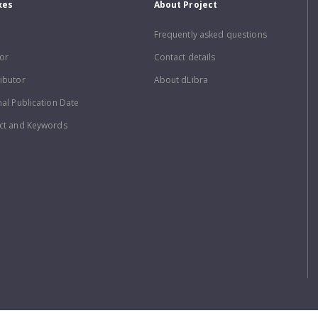
xes
About Project
Frequently asked questions
or
Contact details
ibutor
About dLibra
nal Publication Date
ct and Keywords