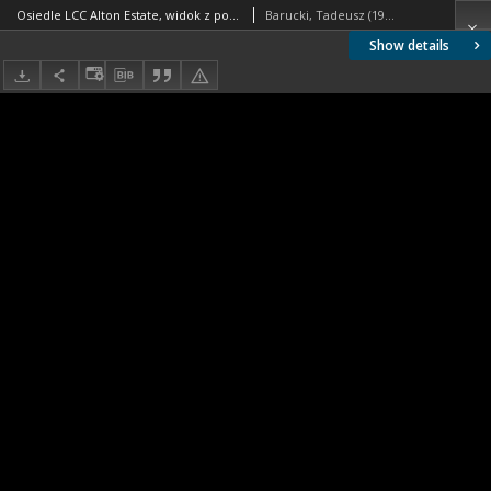
Osiedle LCC Alton Estate, widok z podcienia na budynek mieszkalny pięciokondygnacyjny typu "maisonettes", Londyn, Wielka Brytania
Barucki, Tadeusz (1922- ). Fotograf
Show details