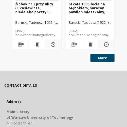
Żłobek nr 3 przy ulicy
Szkoła 1000-lecia na
Za
Łukasiewicza,
Głębokiem, narożny
Św
niedaleko poczty i
pawilon mieszkalny,
z u
Kościoła Mariackiego, w
Szczecin
Wa
tle bloki mieszkalne,
Barucki, Tadeusz (1922- ). Fotograf
Barucki, Tadeusz (1922- ). Fotograf
Bar
Słupsk
[1968]
[1962]
[19
dokument ikonograficzny
dokument ikonograficzny
dok
More
CONTACT DETAILS
Address
Main Library
of Warsaw University of Technology
pl. Politechniki 1