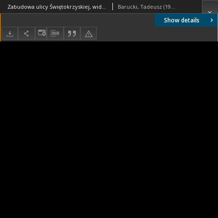
Zabudowa ulicy Świętokrzyskiej, widok z ulicy Czackiego, Warszawa
Barucki, Tadeusz (1922- ). Fotograf
Show details