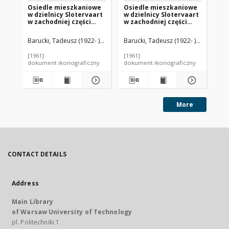
Osiedle mieszkaniowe
Osiedle mieszkaniowe
Po
w dzielnicy Slotervaart
w dzielnicy Slotervaart
mi
w zachodniej części
w zachodniej części
os
miasta, fragment
miasta, fragment
ze
centrum handlowego,
centrum handlowego
Ko
Barucki, Tadeusz (1922- ). Fotograf
Barucki, Tadeusz (1922- ). Fotograf
Bar
Amsterdam, Niderlandy
otoczonego
pięciokondygnacyjnymi
[1961]
[1961]
[ok
budynkami
dokument ikonograficzny
dokument ikonograficzny
dok
mieszkalnymi,
Amsterdam, Niderlandy
More
CONTACT DETAILS
Address
Main Library
of Warsaw University of Technology
pl. Politechniki 1