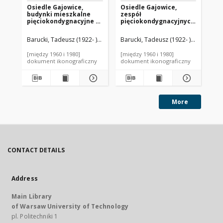
Osiedle Gajowice,
Osiedle Gajowice,
St
budynki mieszkalne
zespół
no
pięciokondygnacyjne z
pięciokondygnacyjnych
mi
międzyblokowym
budynków
wy
wnętrzem, Wrocław
mieszkalnych, Wrocław
Sz
Barucki, Tadeusz (1922- ). Fotograf
Barucki, Tadeusz (1922- ). Fotograf
Bar
[między 1960 i 1980]
[między 1960 i 1980]
[19
dokument ikonograficzny
dokument ikonograficzny
dok
More
CONTACT DETAILS
Address
Main Library
of Warsaw University of Technology
pl. Politechniki 1