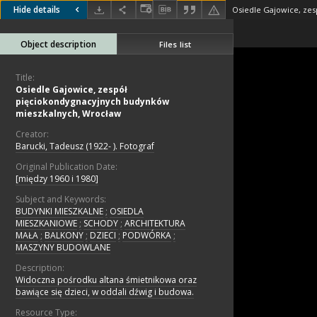
Hide details
Object description
Files list
Title:
Osiedle Gajowice, zespół
pięciokondygnacyjnych budynków
mieszkalnych, Wrocław
Creator:
Barucki, Tadeusz (1922- ). Fotograf
Original Publication Date:
[między 1960 i 1980]
Subject and Keywords:
BUDYNKI MIESZKALNE
;
OSIEDLA
MIESZKANIOWE
;
SCHODY
;
ARCHITEKTURA
MAŁA
;
BALKONY
;
DZIECI
;
PODWÓRKA
;
MASZYNY BUDOWLANE
Description:
Widoczna pośrodku altana śmietnikowa oraz
bawiące się dzieci, w oddali dźwig i budowa.
Resource Type: