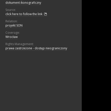
dokument ikonograficzny
Source:
click here to follow the link
Relation:
projekt SON
Coverage:
Wrocław
Rights Management:
prawa zastrzeżone - dostęp nieograniczony