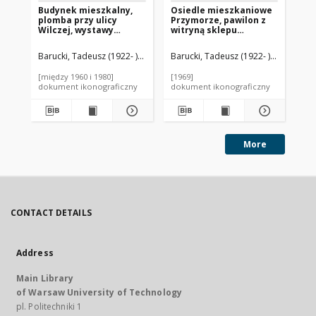
Budynek mieszkalny,
Osiedle mieszkaniowe
Bu
plomba przy ulicy
Przymorze, pawilon z
prz
Wilczej, wystawy
witryną sklepu
pa
sklepowe, Warszawa
samoobsługowego SAM,
ha
Gdańsk-Przymorze
Wa
Barucki, Tadeusz (1922- ). Fotograf
Barucki, Tadeusz (1922- ). Fotograf
Bar
[między 1960 i 1980]
[1969]
[19
dokument ikonograficzny
dokument ikonograficzny
dok
More
CONTACT DETAILS
Address
Main Library
of Warsaw University of Technology
pl. Politechniki 1