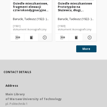
Osiedle mieszkaniowe,
Osiedle mieszkaniowe
Os
fragment elewacji
Prototypów na
Es
czterokondygnacyjnego
Służewcu, długi,
mi
budynku mieszkalnego,
siedmiopiętrowy
pi
Hilversum, Niderlandy
budynek mieszkalny,
ty
Barucki, Tadeusz (1922- ). Fotograf
Barucki, Tadeusz (1922- ). Fotograf
Bar
Warszawa
wi
os
[1961]
[1969]
[19
Wi
dokument ikonograficzny
dokument ikonograficzny
dok
More
CONTACT DETAILS
Address
Main Library
of Warsaw University of Technology
pl. Politechniki 1