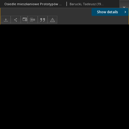
Osiedle mieszkaniowe Prototypów na Służewcu, długi, siedmiopiętrowy budynek mieszkalny, Warszawa
Barucki, Tadeusz (1922- ). Fotograf
Show details