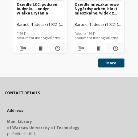
Osiedle LCC, podcień
Osiedle mieszkaniowe
Os
budynku, Londyn,
Nygårdsparken, bloki
Ro
Wielka Brytania
mieszkalne, widok z
za
podcienia, Kopenhaga,
mi
Dania
dz
Barucki, Tadeusz (1922- ). Fotograf
Barucki, Tadeusz (1922- ). Fotograf
Bar
we
Wi
[1961]
[około 1961]
[19
dokument ikonograficzny
dokument ikonograficzny
dok
More
CONTACT DETAILS
Address
Main Library
of Warsaw University of Technology
pl. Politechniki 1