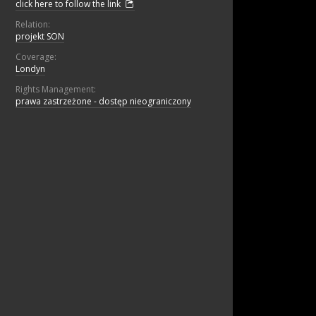
click here to follow the link
Relation:
projekt SON
Coverage:
Londyn
Rights Management:
prawa zastrzeżone - dostęp nieograniczony