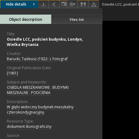
Hide details
Object description
Files list
Title:
Osiedle LCC, podcień budynku, Londyn,
Wielka Brytania
Creator:
Barucki, Tadeusz (1922- ). Fotograf
Original Publication Date:
[1961]
Subject and Keywords:
OSIEDLA MIESZKANIOWE
;
BUDYNKI
MIESZKALNE
;
PODCIENIA
Description:
W głębi widoczny budynek mieszkalny
czterokondygnacyjny.
Resource Type:
dokument ikonograficzny
Source: