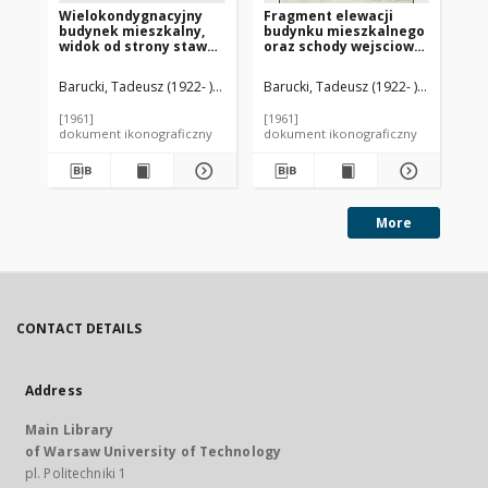
Wielokondygnacyjny
Fragment elewacji
Bu
budynek mieszkalny,
budynku mieszkalnego
fr
widok od strony stawu,
oraz schody wejsciowe,
we
Rotterdam, Niderlandy
Amsterdam, Niderlandy
Ni
Barucki, Tadeusz (1922- ). Fotograf
Barucki, Tadeusz (1922- ). Fotograf
Bar
[1961]
[1961]
[19
dokument ikonograficzny
dokument ikonograficzny
dok
More
CONTACT DETAILS
Address
Main Library
of Warsaw University of Technology
pl. Politechniki 1