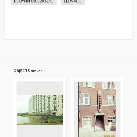
BUDYNKI MIESZKALNE
ELEWACJE
OBJECTS
similar