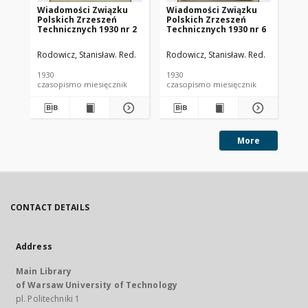
Wiadomości Związku
Wiadomości Związku
Wi
Polskich Zrzeszeń
Polskich Zrzeszeń
Po
Technicznych 1930 nr 2
Technicznych 1930 nr 6
Te
Rodowicz, Stanisław. Red.
Rodowicz, Stanisław. Red.
Rod
1930
1930
193
czasopismo miesięcznik
czasopismo miesięcznik
More
CONTACT DETAILS
Address
Main Library
of Warsaw University of Technology
pl. Politechniki 1