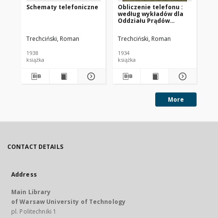
Schematy telefoniczne
Obliczenie telefonu :
Tel
według wykładów dla
el
Oddziału Prądów
ob
Słabych Wydziału
in
Elektrycznego
te
Trechciński, Roman
Trechciński, Roman
Tre
Politechniki
Warszawskiej
1938
1934
192
książka
książka
ksi
More
CONTACT DETAILS
Address
Main Library
of Warsaw University of Technology
pl. Politechniki 1