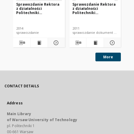
Sprawozdanie Rektora
Sprawozdanie Rektora
Sp
z działalności
z działalności
z d
Politechniki
Politechniki
Po
Warszawskiej w
Warszawskiej w
Wa
okresie: 1.09.2012-
okresie: 1.09.2010-
okr
31.08.2013 :
31.08.2011
31.
2014
2011
200
przedstawione na
pr
sprawozdanie
sprawozdanie dokument elektronicz
spr
posiedzeniu Senatu w
po
dniu 25 września 2013 r.
dni
More
CONTACT DETAILS
Address
Main Library
of Warsaw University of Technology
pl. Politechniki 1
00-661 Warsaw