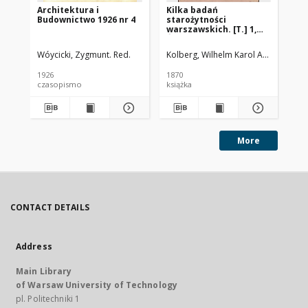
Architektura i
Kilka badań
Wa
Budownictwo 1926 nr 4
starożytności
sp
warszawskich. [T.] 1,
po
Ślady dawnych murów
st
otaczających miasto
Wóycicki, Zygmunt. Red.
Kolberg, Wilhelm Karol Adolf (1807-
Wój
Starą Warszawę
odszukane w roku 1868
1926
1870
187
(z planem)
czasopismo
książka
ksi
More
CONTACT DETAILS
Address
Main Library
of Warsaw University of Technology
pl. Politechniki 1