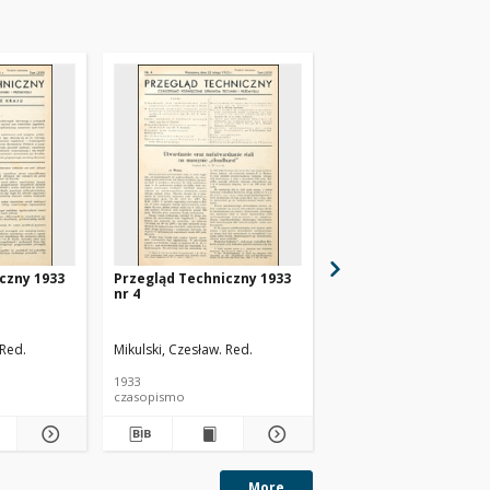
czny 1933
Przegląd Techniczny 1933
Przegląd Techniczny 
nr 4
nr 48
 Red.
Mikulski, Czesław. Red.
1933
1930
czasopismo
czasopismo
More