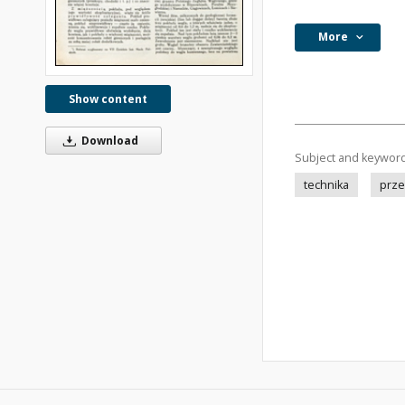
More
Show content
Download
Subject and keywor
technika
prze