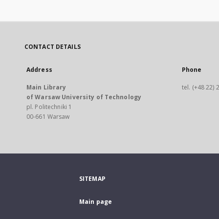
CONTACT DETAILS
Address
Phone
Main Library
tel. (+48 22)
of Warsaw University of Technology
pl. Politechniki 1
00-661 Warsaw
SITEMAP
Main page