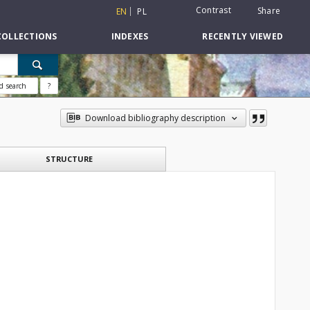
Contrast
Share
EN
PL
COLLECTIONS
INDEXES
RECENTLY VIEWED
d search
?
Download bibliography description
STRUCTURE