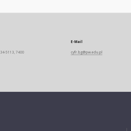
E-Mail
 234-5113, 7400
cyfr.bg@pw.edu.pl