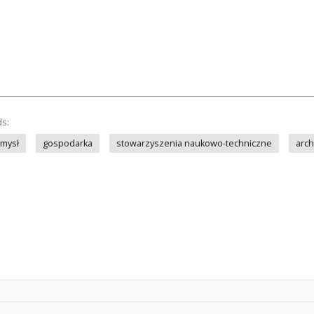
ds:
mysł
gospodarka
stowarzyszenia naukowo-techniczne
arch