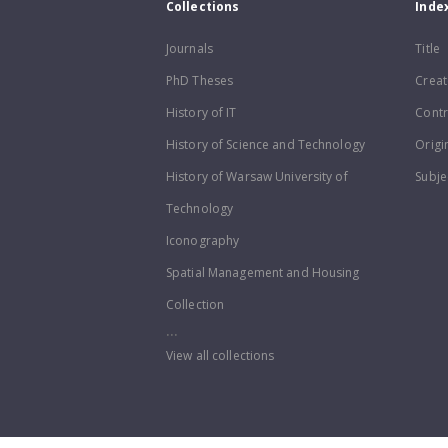
Collections
Inde
Journals
Title
PhD Theses
Creat
History of IT
Contr
History of Science and Technology
Origi
History of Warsaw University of
Subje
Technology
Iconography
Spatial Management and Housing
Collection
...
View all collections