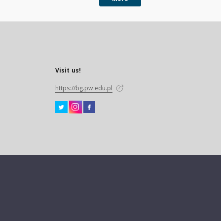
Visit us!
https://bg.pw.edu.pl