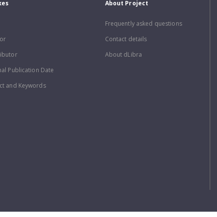
xes
About Project
Frequently asked questions
or
Contact details
ibutor
About dLibra
nal Publication Date
ct and Keywords