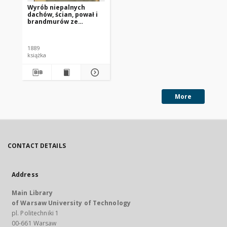
Wyrób niepalnych
dachów, ścian, pował i
brandmurów ze
słomianych mat : opis
wyrobu
praktykowanego na
1889
folwarku należącym do
książka
szkoły realnej w
Krasnoufimsku (gub.
Permska).
More
CONTACT DETAILS
Address
Main Library
of Warsaw University of Technology
pl. Politechniki 1
00-661 Warsaw