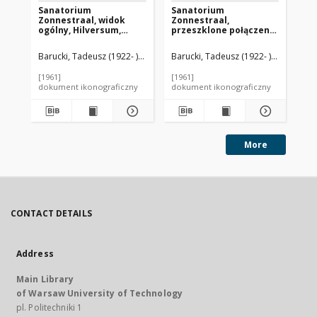
Sanatorium
Sanatorium
Sa
Zonnestraal, widok
Zonnestraal,
Zo
ogólny, Hilversum,
przeszklone połączenie
ze
Niderlandy
między pawilonami na
el
poziomie drugiej
ze
Barucki, Tadeusz (1922- ). Fotograf
Barucki, Tadeusz (1922- ). Fotograf
Duiker, Jan (1890-1935). Architekt
Bar
kondygnacji, Hilversum,
Ni
Niderlandy
[1961]
[1961]
[19
dokument ikonograficzny
dokument ikonograficzny
dok
More
CONTACT DETAILS
Address
Main Library
of Warsaw University of Technology
pl. Politechniki 1