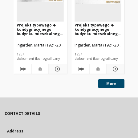
Projekt typowego 4-
Projekt typowego 4-
Pr
kondygnacyjnego
kondygnacyjnego
ko
budynku mieszkalnego
budynku mieszkalnego
bu
wznoszonego metodą
wznoszonego metodą
wz
uprzemysłowioną -
uprzemysłowioną -
up
Ingarden, Marta (1921-2009). Architekt
Ingarden, Marta (1921-2009). Archite
Ingarden, Janusz (1923-2005). 
Ing
Konkurs SARP nr 231 :
Konkurs SARP nr 231 :
Ko
praca nr 7, II nagroda.
praca nr 7, II nagroda.
pra
1957
1957
195
Zdj. 11, Plan montażowy
Zdj. 10, Plan montażowy
Zdj
dokument ikonograficzny
dokument ikonograficzny
dok
kondygnacji
dachu
po
powtarzalnej
More
CONTACT DETAILS
Address