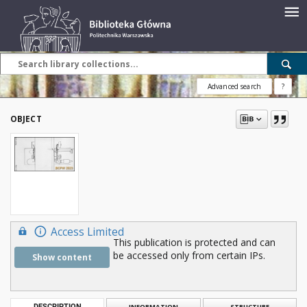
Advanced search
?
OBJECT
Access Limited
This publication is protected and can
be accessed only from certain IPs.
Show content
DESCRIPTION
INFORMATION
STRUCTURE