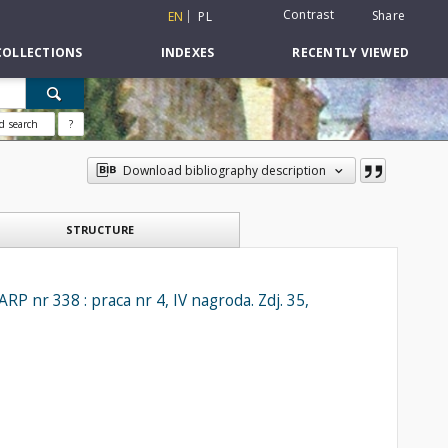
Contrast
Share
EN
PL
COLLECTIONS
INDEXES
RECENTLY VIEWED
d search
?
Download bibliography description
STRUCTURE
P nr 338 : praca nr 4, IV nagroda. Zdj. 35,