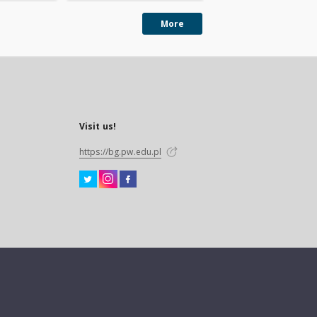
More
Visit us!
https://bg.pw.edu.pl