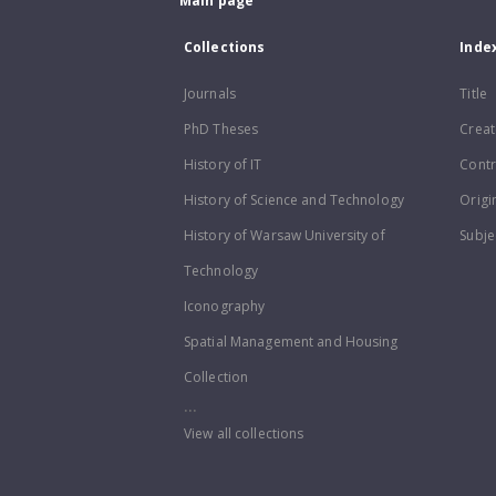
Main page
Collections
Inde
Journals
Title
PhD Theses
Creat
History of IT
Contr
History of Science and Technology
Origi
History of Warsaw University of
Subje
Technology
Iconography
Spatial Management and Housing
Collection
...
View all collections