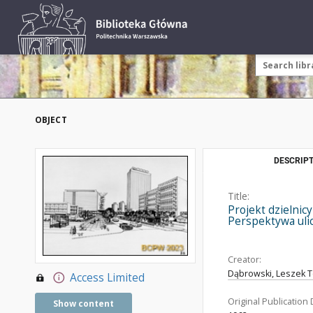
OBJECT
DESCRIPT
Title:
Projekt dzielnic
Perspektywa uli
Creator:
Dąbrowski, Leszek T
Access Limited
Original Publication 
Show content