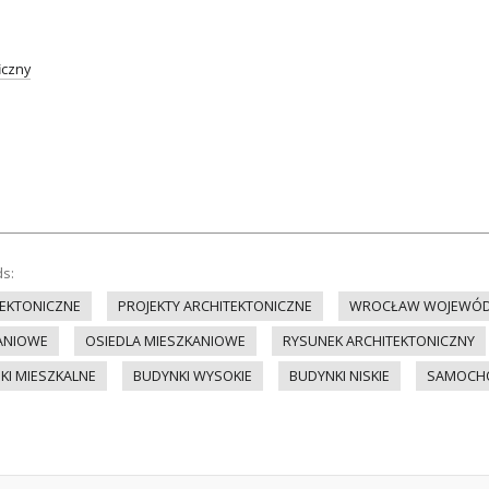
iczny
ds:
EKTONICZNE
PROJEKTY ARCHITEKTONICZNE
WROCŁAW WOJEWÓD
KANIOWE
OSIEDLA MIESZKANIOWE
RYSUNEK ARCHITEKTONICZNY
KI MIESZKALNE
BUDYNKI WYSOKIE
BUDYNKI NISKIE
SAMOCH