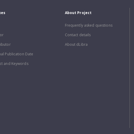
xes
About Project
Frequently asked questions
or
Contact details
ibutor
About dLibra
nal Publication Date
ct and Keywords