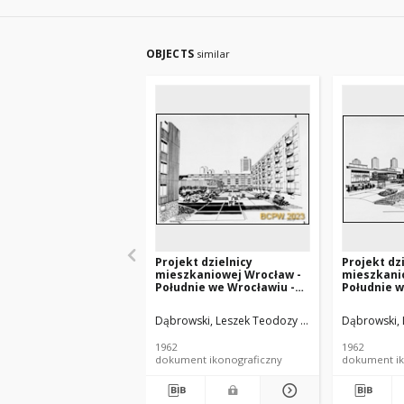
OBJECTS
similar
Projekt dzielnicy
Projekt dz
mieszkaniowej Wrocław -
mieszkani
Południe we Wrocławiu -
Południe w
Konkurs SARP nr 338 :
Konkurs SA
praca nr 4, IV nagroda. Zdj.
praca nr 4,
Dąbrowski, Leszek Teodozy (1912-1984). Archite
Dąbrowski, 
38, Perspektywa ośrodka
36, Perspe
osiedla "C"
Powstańcó
1962
1962
widokiem 
dokument ikonograficzny
dokument ik
dzielnicow