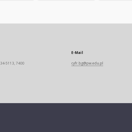
E-Mail
 234-5113, 7400
cyfr.bg@pw.edu.pl